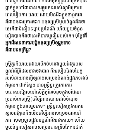
ពេលរួមភេទនោះទេ។ មានមនុស្សស្រីជាច្រើនបាន
ធ្លាក់ខ្លួនទៅជាទាសករផ្លូវភេទរបស់ស្វាមីក្រោយ
ពេលរៀបការ ដោយ ដោយមិនដឹងខ្លួនថាពួកគេ
គឺជាជនរងគ្រោះផង។ មនុស្សស្រីមួយចំនួន​គិតថា 
នេះគឺជាទំនៀមទម្លាប់ប្រពៃណី ហើយមួយចំនួន
ទៀតបានគិតថានេះគឺជាកម្មពៀររបស់គេ។ ប៉ុន្តែ
តើ
អ្នកដឹងទេថាការបង្ខំមនុស្សស្រីឲ្យរួមភេទ
គឺជាបទឧក្រិដ្ឋ?
ស្រ្តីគួរនិយាយដោយបើកចំហរជាមួយដៃគូរបស់
ខ្លួនអំពីអ្វីដែលនាងចង់បាន និងរបៀបដែលដៃគូ
របស់នាងអាចធ្វើឲ្យនាងសម្រេចចំណង់ផ្លូវភេទដល់
កំពូល។ ជាក់ស្តែង មានស្រ្តីខ្លះត្រូវការការ
បបោសអង្អែលនៅលើគ្លីតូរីន(ចំនុចក្នុងបរិវេណ
ប្រដាប់ភេទស្រ្តី )ដើម្បីអាចឈានដល់ចំណុច
កំពូល ក្នុងពេលរួមភេទ។ ស្រ្តីខ្លះទៀតត្រូវការការ
ស្ទាប់អង្អែលនិងថើបដើម្បីអាចសម្រេចបាននៅ
ភាព សុខស្រួលផ្លូវអារម្មណ៍និងរាងកាយ។ ហើយ
មួយ​ចំនួនទៀតអាចសម្រេចបានត្រឹមតែការដាក់