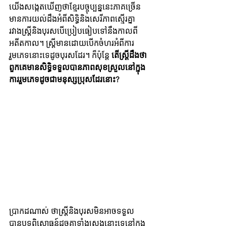
យើងសង្កេតឃើញថាខ្មែរបច្ចុប្បន្ននេះភាគច្រើន
មានការយល់ដឹងអំពីសិទ្ធិនិងសេរីភាពស្មើរគ្នា
រវាងស្រ្តីនិងបុរសបើប្រៀបធៀបទៅ​នឹង​កាលពី​
អតីតកាល។ ស្រ្តីមានដោយបើកចំហរអំពីការ
រួមភេទនោះទេដូចបុរសដែរ។ ក៏ប៉ុន្តែ 
តើស្រ្តីដឹងថា
ពួកគេ​​មាន​សិទ្ធិ​ទទួលបានភាពសុខស្រួលនៅក្នុង
ការរួមភេទដូចជាមនុស្សប្រុសដែរនោះ?
ប្រាកដណាស់​ ថា​ស្ត្រីនិងបុរសមិនអាច​ទទួល
បានបទពិសោធ​ន៍​ដូចគ្នាទាំងស្រុងនោះទេនៅក្នុង