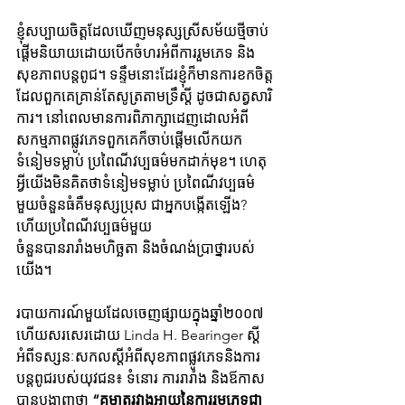
ខ្ញុំសប្បាយចិត្តដែលឃើញមនុស្សស្រីសម័យថ្មីចាប់
ផ្តើមនិយាយដោយបើកចំហរអំពីការរួមភេទ និង
សុខភាពបន្តពូជ។ ទន្ទឹមនោះដែរខ្ញុំក៏មានការខកចិត្ត
ដែលពួកគេគ្រាន់តែសូត្រតាមទ្រឹស្តី ដូចជាសត្វសារិ
ការ។ នៅពេលមានការពិភាក្សាដេញដោលអំពី
សកម្មភាពផ្លូវភេទ​ពួកគេក៏ចាប់ផ្តើមលើកយក 
ទំនៀមទម្លាប់ ប្រពៃណីវប្បធម៌មកដាក់មុខ។ ហេតុ
អ្វីយើងមិនគិតថាទំនៀមទម្លាប់ ប្រពៃណីវប្បធម៌
មួយចំនួនធំគឺមនុស្សប្រុស ជាអ្នកបង្កើតឡើង? 
ហើយប្រពៃណីវប្បធម៌មួយ
ចំនួនបានរារាំងមហិច្ឆតា និងចំណង់ប្រាថ្នារបស់
យើង។
របាយការណ៍មួយដែលចេញផ្សាយក្នុងឆ្នាំ២០០៧ 
ហើយសរសេរដោយ Linda H. Bearinger​ ស្តី
អំពីទស្សនៈសកលស្តីអំពីសុខភាពផ្លូវភេទនិងការ
បន្តពូជរបស់យុវជន៖ ទំនោរ ការរារាំង និងឪកាស 
បានបង្ហាញថា​​ 
“គម្លាតរវាងអាយុនៃការរួមភេទជា