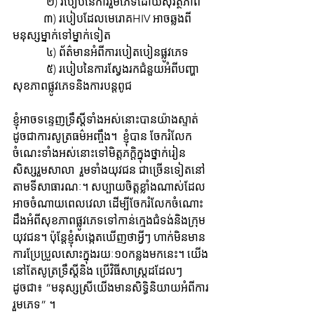
            ២) របៀបនៃការរួមភេទដោយសុវត្ថិភាព
           ៣) របៀបដែលមេរោគHIV អាចឆ្លងពី
មនុស្សម្នាក់ទៅម្នាក់ទៀត
            ៤) ព័ត៌មានអំពីការបៀតបៀនផ្លូវភេទ
            ៥) របៀបនៃការស្វែងរកជំនួយអំពីបញ្ហា
សុខភាពផ្លូវភេទនិងការបន្តពូជ
ខ្ញុំអាចទន្ទេញទ្រឹស្តីទាំងអស់នោះបានយ៉ាងស្ទាត់
ដូចជាការសូត្រធម៌អញ្ចឹង។  ខ្ញុំបាន ចែករំលែក 
ចំណេះទាំងអស់នោះទៅមិត្តភក្តិក្នុងថ្នាក់រៀន 
សិស្សរួមសាលា  រួមទាំងយុវជន ជាច្រើនទៀតនៅ
តាមទីសាធារណៈ។ សប្បាយចិត្តខ្លាំងណាស់ដែល
អាចចំណាយពេលវេលា ដើម្បីចែករំលែកចំណោះ
ដឹងអំពីសុខភាពផ្លូវភេទទៅកាន់ក្មេងជំទង់និងក្រុម
យុវជន។ ប៉ុន្តែខ្ញុំសង្កេតឃើញថាអ្វីៗ ហាក់មិនមាន
ការប្រែប្រួលសោះក្នុងរយៈ១០កន្លងមកនេះ។ យើង
នៅតែសូត្រទ្រឹស្តីនិង ប្រើវិធីសាស្រ្តដដែលៗ
ដូចជា៖ “មនុស្សស្រីយើងមានសិទ្ធិនិយាយអំពីការ
រួមភេទ” ។