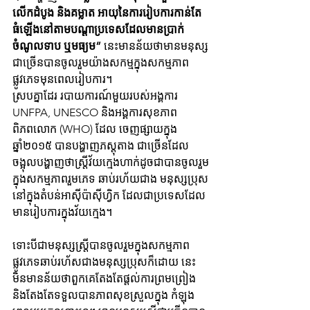
លើកដំបូង និងគម្លាត អាយុនៃការរៀបការកាន់តែ
ធំឡើងនៅតាមបណ្តាប្រទេសដែលមានប្រាក់
ចំណូលទាប ឬមធ្យម”
 នេះមានន័យថាមានមនុស្ស
ជាច្រើនបានចូលរួមយ៉ាងសកម្មក្នុងសកម្មភាព
ផ្លូវភេទមុនពេលរៀបការ។
ស្របគ្នាដែរ របាយការណ៍មួយរបស់អង្គការ 
UNFPA, UNESCO និងអង្គការសុខភាព
ពិភពលោក (WHO) ដែល ចេញផ្សាយក្នុង
ឆ្នាំ២០១៥ បានបង្ហាញភស្តុតាង​ ជាច្រើនដែល
ចង្អុលបង្ហាញថាស្រ្តីវ័យក្មេងហាក់ដូចជាបានចូលរួម
ក្នុងសកម្មភាពរួមភេទ ឆាប់រហ័យជាង មនុស្សប្រុស
នៅក្នុងតំបន់អាស៊ីប៉ាស៊ីហ្វិក ដែលជាប្រទេសដែល
មានរៀបការក្នុងវ័យក្មេង។ 
ទោះបីជាមនុស្សស្រ្តីបានចូលរួមក្នុងសកម្មភាព
ផ្លូវភេទឆាប់រហ័សជាងមនុស្សប្រុសក៏ដោយ នេះ
មិនមានន័យថាពួកគេតែងតែផ្តល់ការព្រមព្រៀង 
និងតែងតែទទួលបានភាពសុខស្រួលក្នុង កំឡុង