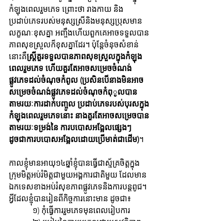
កំឡុងពេលរួមភេទ ព្រោះថា រាងកាយ និង
ប្រដាប់ភេទរបស់មនុស្សស្រីនិងមនុស្សប្រុសមាន 
លក្ខណៈខុសគ្នា អញ្ចឹងហើយពួកគេអាចទទួលបាន
ភាពសុខស្រួលក៏ខុសគ្នាដែរ។ ប៉ុន្តែចំនុចសំខាន់
នោះគឺ
ស្រ្តីគួរទទួលបានភាពសុខស្រួលក្នុងកំឡុង
ពេលរួមភេទ​ ហើយគួរតែអាចសម្រេចចំណង់
ផ្លូវភេទដល់ចំណុចកំពូល (ប្រសិនបើនាងមិនអាច
សម្រេចចំណង់ផ្លូវភេទដល់ចំណុចកំពុូលបាន
តាមរយៈការដាក់បញ្ចូល ប្រដាប់ភេទរបស់បុរសក្នុង
កំឡុង​ពេលរួមភេទនោះ នាងគួរតែអាចសម្រេចបាន
តាមរយៈទម្រង់នៃ ការបបោសអង្អែលផ្សេងៗ 
ដូចជាការបបោសអងែ្អលដោយប្រើមាត់ជាដើម)
។
កាលខ្ញុំមានអាយុ១៤ឆ្នាំខ្ញុំបានធ្វើជាស្ម័គ្រចិត្តក្នុង
ក្រុមមិត្តអប់រំមិត្តជាមួយអង្គការជាតិមួយ ដែលមាន
ឯកទេសខាងអប់រំសុខភាពផ្លូវភេទនិងការបន្តពូជ។ 
អ្វីដែលខ្ញុំបានរៀនពីកិច្ចការនោះមាន ដូចជា៖
            ១) កុំធ្វើការរួមភេទមុនពេលរៀបការ