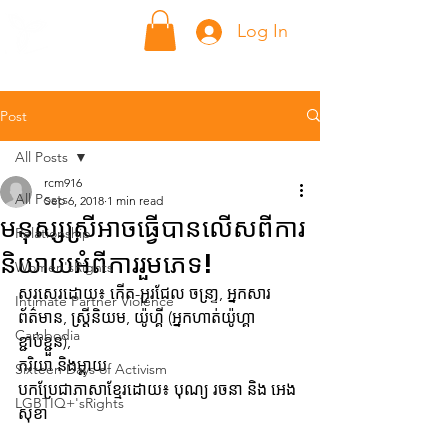
ក្លាហាន Klahaan
Log In
Post
All Posts
rcm916
All Posts
Sep 6, 2018
1 min read
មនុស្សស្រីអាចធ្វើបានលើសពីការ
Relationship
និយាយអំពីការរួមភេទ!
Women'sRights
សរសេរដោយ៖ កើត-អួរជែល ចន្រា្ទ, អ្នកសារ
Intimate Partner Violence
ព័ត៌មាន,​ ស្រ្តីនិយម, យ៉ូហ្គី (អ្នកហាត់យ៉ូហ្គា
Cambodia
ខ្ជាប់ខ្ជួន),​ 
ភរិយា និងម្តាយ
Sixteen Days of Activism
បកប្រែជាភាសាខ្មែរដោយ៖ បុណ្យ រចនា និង អេង 
LGBTIQ+'sRights
សុខា