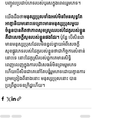
បញ្ចូលប្រដាប់ភេទរបស់បុរសក្នុងពេលរួមភេទ។
យើងដឹងថា
មនុស្សប្រុសទាំងអស់មិនមែនសុទ្ធតែ
អាត្មានិយមនោះទេព្រោះមានមនុស្សប្រុសមួយ 
ចំនួនបានគិតថាភាពសុខស្រួលរបស់ដៃគូរបស់ខ្លួន
គឺជាសេចក្តីសុខរបស់ខ្លួនផងដែរ។
 ប៉ុន្តែ បើសិនជា
មានមនុស្សប្រុសដែលមិនខ្វល់ខ្វាយអំពីសេចក្តី
សុខផ្លូវភេទរបស់ដៃគូរបស់ខ្លួនថាជាកិច្ចការសំខាន់
នោះទេ នោះដៃគូស្រីរបស់ពួកគេមានសិទ្ធិ
ពេញលេញក្នុងការបដិសេធន៍មិនព្រមរួមភេទ 
ហើយបើសិនជាគេនៅតែបង្ខំរួមភេទដោយគ្មានការ
ព្រមព្រៀងពីនាងនោះ មនុស្សប្រុសនោះ បាន
ប្រព្រឹត្តបទឧក្រិដ្ឋហើយ។